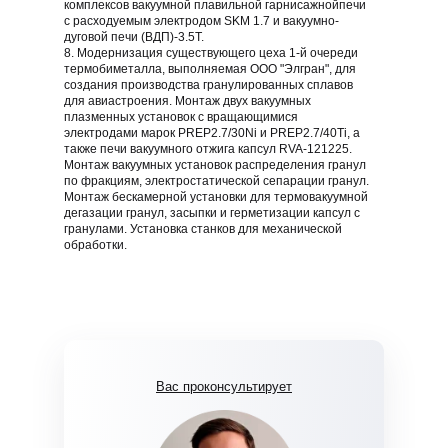
комплексов вакуумной плавильной гарнисажнойпечи
с расходуемым электродом SKM 1.7 и вакуумно-
дуговой печи (ВДП)-3.5Т.
8. Модернизация существующего цеха 1-й очереди
термобиметалла, выполняемая ООО "Элгран", для
создания производства гранулированных сплавов
для авиастроения. Монтаж двух вакуумных
плазменных установок с вращающимися
электродами марок PREP2.7/30Ni и PREP2.7/40Ti, а
также печи вакуумного отжига капсул RVA-121225.
Монтаж вакуумных установок распределения гранул
по фракциям, электростатической сепарации гранул.
Монтаж бескамерной установки для термовакуумной
дегазации гранул, засыпки и герметизации капсул с
гранулами. Установка станков для механической
обработки.
Вас проконсультирует